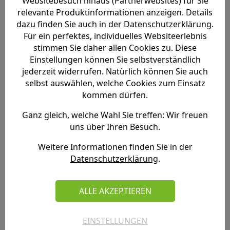
Websitebesuch hinaus (Partnerwebsites) für Sie
relevante Produktinformationen anzeigen. Details
dazu finden Sie auch in der Datenschutzerklärung.
Für ein perfektes, individuelles Websiteerlebnis
stimmen Sie daher allen Cookies zu. Diese
Einstellungen können Sie selbstverständlich
jederzeit widerrufen. Natürlich können Sie auch
MEHR LESEN
selbst auswählen, welche Cookies zum Einsatz
kommen dürfen.
Ganz gleich, welche Wahl Sie treffen: Wir freuen
07.08.2020
uns über Ihren Besuch.
Weitere Informationen finden Sie in der
Offener Brief: "Freund & Feind"
Datenschutzerklärung
.
ALLE AKZEPTIEREN
EINSTELLUNGEN