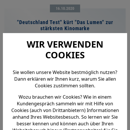
16.10.2020
"Deutschland Test" kürt "Das Lumen" zur
stärksten Kinomarke
WIR VERWENDEN
COOKIES
Sie wollen unsere Website bestmöglich nutzen?
MEHR LESEN
Dann erklären wir Ihnen kurz, warum Sie allen
Cookies zustimmen sollten.
Wozu brauchen wir Cookies? Wie in einem
Kundengespräch sammeln wir mit Hilfe von
12.08.2020
Cookies (auch von Drittanbietern) Informationen
anhand Ihres Websitesbesuch. So lernen wir Sie
Protestaktion gegen "Mulan"-Absage
besser kennen und können auch über Ihren