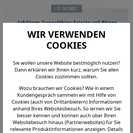
11.10.2023
Jubiläum: Consulthies feierte auf Rügen
WIR VERWENDEN
COOKIES
Sie wollen unsere Website bestmöglich nutzen?
Dann erklären wir Ihnen kurz, warum Sie allen
Cookies zustimmen sollten.
MEHR LESEN
Wozu brauchen wir Cookies? Wie in einem
Kundengespräch sammeln wir mit Hilfe von
Cookies (auch von Drittanbietern) Informationen
25.08.2023
anhand Ihres Websitesbesuch. So lernen wir Sie
besser kennen und können auch über Ihren
Anja und Meinolf Thies: "Kino zugänglich
Websitebesuch hinaus (Partnerwebsites) für Sie
halten"
relevante Produktinformationen anzeigen. Details