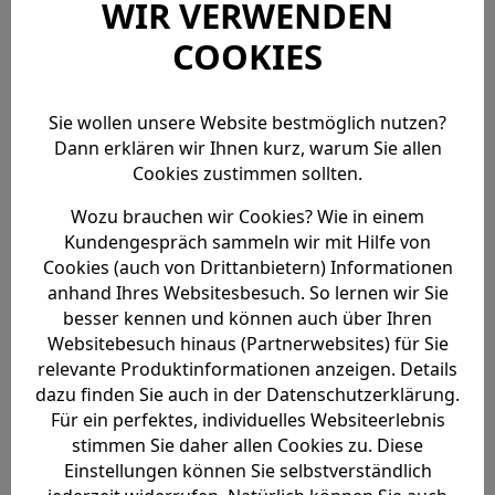
WIR VERWENDEN
Essen. Meinolf Thies beschäftigt viele Studenten und Minijobber,
die in der Corona-Krise nun kein Einkommen haben. Er wendet sich
COOKIES
daher an die Politik.
Der Essener Kinobesitzer Meinolf Thies ist als Unternehmer auch von
der Corona-Krise getroffen: Seine neun Lichtspiel-Häuser in NRW,
Sie wollen unsere Website bestmöglich nutzen?
Niedersachsen und Mecklenburg-Vorpommern sind zwangsweise
geschlossen. Die rund 100 Festangestellten hat Thies, der Jahrzehnte
Dann erklären wir Ihnen kurz, warum Sie allen
das Essener Cinemaxx leitete und heute in Essen noch eine
Cookies zustimmen sollten.
Beratungsgesellschaft besitzt, in Kurzarbeit geschickt. Doch die rund
75 Studenten und anderen Minijobber in seinen Kinos haben keinen
Wozu brauchen wir Cookies? Wie in einem
Anspruch auf diese staatliche Hilfe und stehen nun gänzlich ohne
Einkommen da.
Kundengespräch sammeln wir mit Hilfe von
Cookies (auch von Drittanbietern) Informationen
Diese Ungleichbehandlung findet Thies nicht mehr zeitgemäß und hat
deshalb einen Brief an die Ministerpräsidenten Armin Laschet und
anhand Ihres Websitesbesuch. So lernen wir Sie
Stephan Weil sowie an Bundesarbeitsminister Hubertus Heil
besser kennen und können auch über Ihren
geschrieben. Seine Forderung ist deutlich: Dass studentische
Websitebesuch hinaus (Partnerwebsites) für Sie
Teilzeitkräfte, geringfügig Beschäftigte und „Arbeiter auf Abruf“ in
vielen Branchen vom Kurzarbeitergeld ausgenommen sind, "ist sozial
relevante Produktinformationen anzeigen. Details
ungerecht und müsste durch Sie als politische Entscheider dringend
dazu finden Sie auch in der Datenschutzerklärung.
und schnell zurückgenommen bzw. verändert werden", schreibt Thies.
Für ein perfektes, individuelles Websiteerlebnis
Als Arbeitgeber steckt der Kinobetreiber im Dilemma
stimmen Sie daher allen Cookies zu. Diese
Einstellungen können Sie selbstverständlich
Er verweist dabei auch auf die Bedeutung der Teilzeitkräfte nicht nur
für die Kinos sondern für die gesamte Wirtschaft: Studenten und 450-