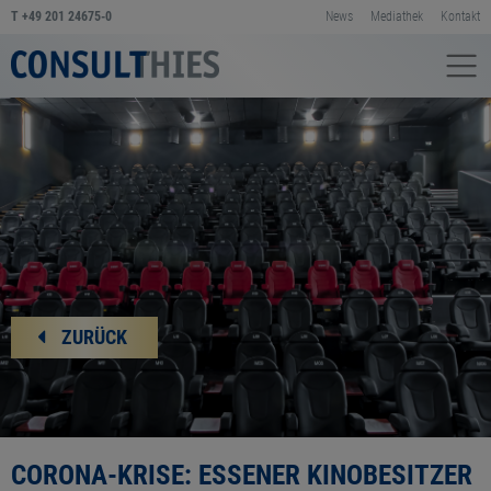
T
+49 201 24675-0
News
Mediathek
Kontakt
ZURÜCK
CORONA-KRISE: ESSENER KINOBESITZER